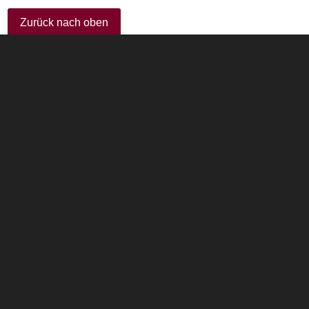
Zurück nach oben
Home
|
Datenschutz
|
Impressum
TJWeb GmbH
Planung und Realisierung durch