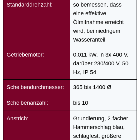
Standarddrehzahl:
so bemessen, dass
eine effektive
Ölmitnahme erreicht
wird, bei niedrigem
Wasseranteil
Getriebemotor:
0,011 kW, in 3x 400 V,
darüber 230/400 V, 50
Hz, IP 54
Scheibendurchmesser:
365 bis 1400 Ø
Scheibenanzahl:
bis 10
Anstrich:
Grundierung, 2-facher
Hammerschlag blau,
schlagfest, größere